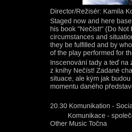
Director/Režisér: Kamila 
Staged now and here based
his book "Nečíst!" (Do Not
circumstances and situatio
they be fulfilled and by w
of the play performed for t
Inscenování tady a teď na
z knihy Nečíst! Zadané cha
situace, ale kým jak budou
momentu daného představe
20.30 Komunikation - Soc
Komunikace - společ
Other Music Točna