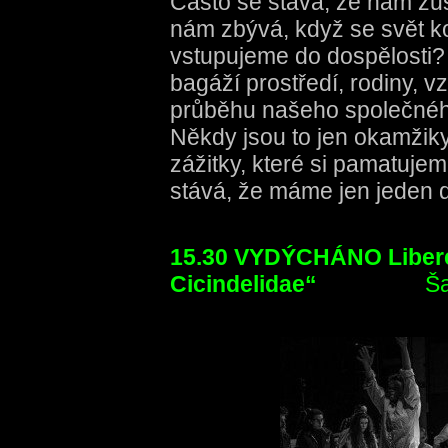
Často se stává, že nám zů
nám zbývá, když se svět k
vstupujeme do dospělosti?
bagáží prostředí, rodiny, vz
průběhu našeho společného
Někdy jsou to jen okamžiky
zážitky, které si pamatujem
stává, že máme jen jeden 
15.30 VYDÝCHÁNO Liber
Cicindelidae“
Šap