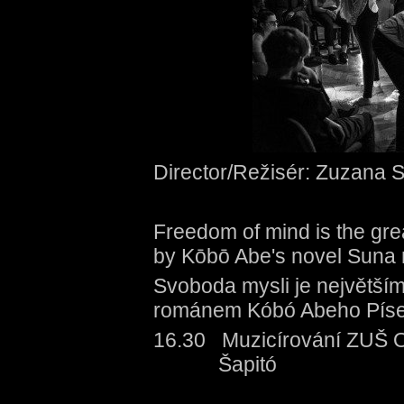
Director/Režisér: Zuzana 
Freedom of mind is the grea
by Kōbō Abe's novel Suna
Svoboda mysli je největším
románem Kóbó Abeho Píse
16.30 Muzicí
Šapitó