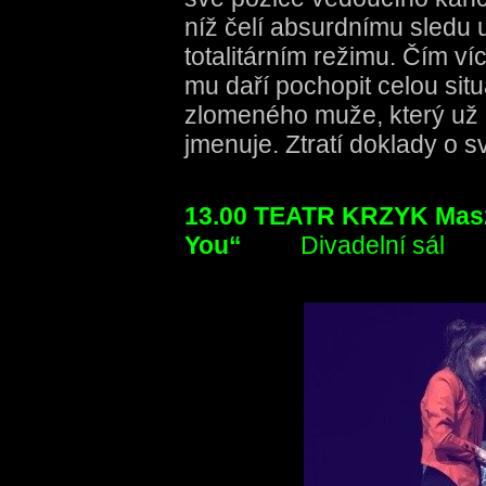
níž čelí absurdnímu sledu 
totalitárním režimu. Čím ví
mu daří pochopit celou sit
zlomeného muže, který už ne
jmenuje. Ztratí doklady o své
13.00 TEATR KRZYK Mas
You“
Divadelní sál