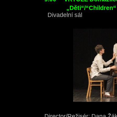
„
Děti“/“
Children
Divadelní sál
Director/Režisér: Dana Žá