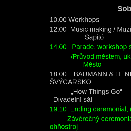
Sob
10.00 Workhops
12.00 Music making 
Šapitó
14.00 Parade, workshop sh
/Průvod městem, ukáz
Město
18.00 BAUMANN & HEN
ŠVÝCARSKO
„How T
Divadelní sál
19.10 Ending ceremonial, r
Závěrečný ceremoniál, r
ohňostroj