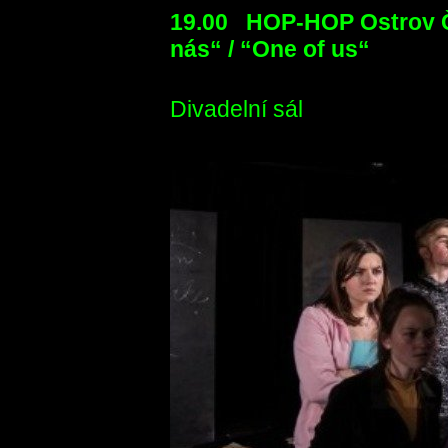
19.00 HOP-HOP Ostro
nás“ / “
One of us“
Divadelní sál