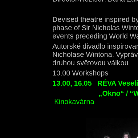
Devised theatre inspired b
phase of Sir Nicholas Winton.
events preceding World War
Autorské divadlo inspirova
Nicholase Wintona. Vypráví 
druhou světovou válkou.
10.00 Workshops
13.00, 16.05
RÉVA Ves
„Okno“
/ “
Kinokavárna