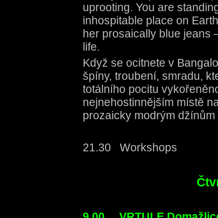
uprooting. You are standin
inhospitable place on Eart
her prosaically blue jeans –
life.
Když se ocitnete v Bangalor
špíny, troubení, smradu, kte
totálního pocitu vykořeněnos
nejnehostinnějším místě na 
prozaicky modrým džínům - 
21.30 Workshops
Čtv
9.00 VRTULE Domažli