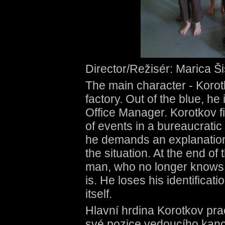
Director/Režisér: Marica Š
The main character - Korot
factory. Out of the blue, he 
Office Manager. Korotkov f
of events in a bureaucratic
he demands an explanation,
the situation. At the end o
man, who no longer knows 
is. He loses his identificat
itself.
Hlavní hrdina Korotkov prac
své pozice vedoucího kance