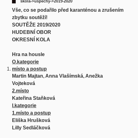
škola->úspěchy->2019-2020
Vše, co se podařilo před karanténou a zrušením
zbytku soutěží!
SOUTĚŽE 2019/2020
HUDEBNÍ OBOR
OKRESNÍ KOLA
Hra na housle
O.kategorie
místo a postup
Martin Majtan, Anna Vlašímská, Anežka
Vojteková
2.místo
Kateřina Staňková
I.kategorie
1.místo a postup
Eliška Hrušková
Lilly Sedláčková