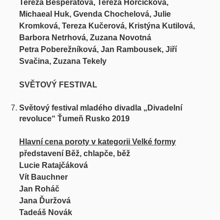
Tereza Besperátová, Tereza Horčičková,
Michaeal Huk, Gvenda Chochelová, Julie
Kromková, Tereza Kučerová, Kristýna Kutilová,
Barbora Netrhová, Zuzana Novotná
Petra Poberežníková, Jan Rambousek, Jiří
Svačina, Zuzana Tekely
SVĚTOVÝ FESTIVAL
Světový festival mladého divadla „Divadelní
revoluce“ Ťumeň Rusko 2019
Hlavní cena poroty v kategorii Velké formy
představení Běž, chlapče, běž
Lucie Ratajčáková
Vít Bauchner
Jan Roháč
Jana Ďuržová
Tadeáš Novák