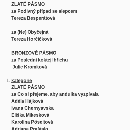
ZLATÉ PÁSMO
za Podivný případ se slepcem
Tereza Besperátová
za (Ne) Obyčejná
Tereza Horčičková
BRONZOVÉ PÁSMO
za Poslední koktejl hříchu
Julie Kromková
kategorie
ZLATÉ PÁSMO
za Co si přejeme, aby andulka vyzpívala
Adéla Hájková
Ivana Chernyavska
Eliška Mikesková
Karolína Pöseltová
Adriana Praštalo