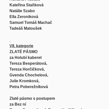
Kateřina Staňková
Natálie Szabo
Ella Zeroniková
Samuel Tomáš Machač
Tadeáš Matoušek
VII. kategorie
ZLATÉ PÁSMO
za Holubí kaberet
Tereza Besperátová,
Tereza Horčičková,
Gvenda Chochelová,
Julie Kromková,
Petra Poberežníková
Zlaté pásmo s postupem
za Bez ní