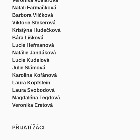
Veronika Voslařová
Natali Farmačková
Barbora Vilčková
Viktorie Stekerová
Kristýna Hudečková
Bára Lišková
Lucie Heřmanová
Natálie Jandáková
Lucie Kudelová
Julie Slámová
Karolína Kořánová
Laura Kopfstein
Laura Svobodová
Magdaléna Tegdová
Veronika Eretová
PŘIJATÍ ŽÁCI